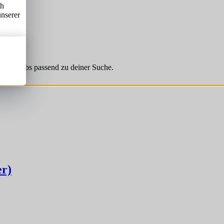
ch
unserer
hnliche Jobs passend zu deiner Suche.
er)