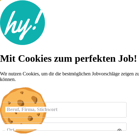
Jobsuche
Mit Cookies zum perfekten Job!
Lebenslauf
Karriere-Tipps
Inserat schalten
Wir nutzen Cookies, um dir die bestmöglichen Jobvorschläge zeigen z
können.
Anmelden
Beruf, Firma, Stichwort
Ort
Umkreis