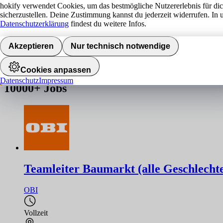
hokify verwendet Cookies, um das bestmögliche Nutzererlebnis für di
sicherzustellen. Deine Zustimmung kannst du jederzeit widerrufen. In 
Jobs finden
Datenschutzerklärung
findest du weitere Infos.
Akzeptieren
Nur technisch notwendige
Job nicht gefunden!
Die gesuchte Stelle ist leider nicht mehr verfügbar. Hier findest du ä
Cookies anpassen
Datenschutz
Impressum
10000+
Jobs
Teamleiter Baumarkt (alle Geschlecht
OBI
Vollzeit