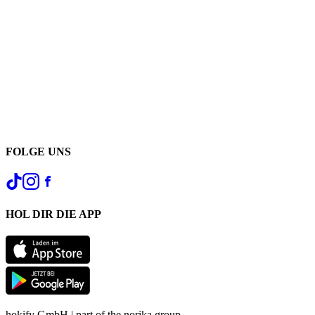
FOLGE UNS
HOL DIR DIE APP
hokify GmbH | part of the norika group