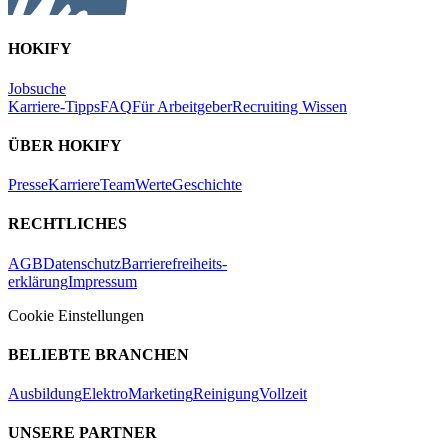
HOKIFY
Jobsuche
Karriere-Tipps
FAQ
Für Arbeitgeber
Recruiting Wissen
ÜBER HOKIFY
Presse
Karriere
Team
Werte
Geschichte
RECHTLICHES
AGB
Datenschutz
Barrierefreiheits-
erklärung
Impressum
Cookie Einstellungen
BELIEBTE BRANCHEN
Ausbildung
Elektro
Marketing
Reinigung
Vollzeit
UNSERE PARTNER