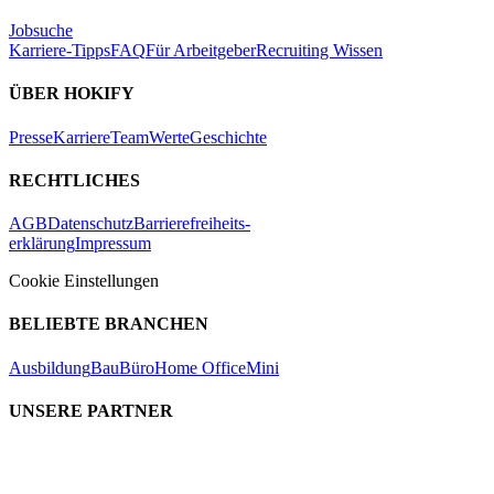
Jobsuche
Karriere-Tipps
FAQ
Für Arbeitgeber
Recruiting Wissen
ÜBER HOKIFY
Presse
Karriere
Team
Werte
Geschichte
RECHTLICHES
AGB
Datenschutz
Barrierefreiheits-
erklärung
Impressum
Cookie Einstellungen
BELIEBTE BRANCHEN
Ausbildung
Bau
Büro
Home Office
Mini
UNSERE PARTNER