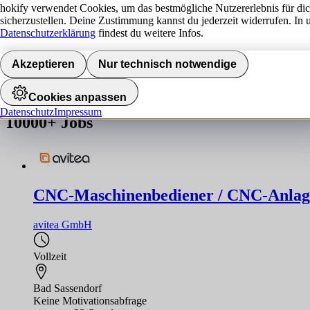
hokify verwendet Cookies, um das bestmögliche Nutzererlebnis für di
sicherzustellen. Deine Zustimmung kannst du jederzeit widerrufen. In 
Jobs finden
Datenschutzerklärung
findest du weitere Infos.
Akzeptieren
Nur technisch notwendige
Job nicht gefunden!
Die gesuchte Stelle ist leider nicht mehr verfügbar. Hier findest du ä
Cookies anpassen
Datenschutz
Impressum
10000+
Jobs
CNC-Maschinenbediener / CNC-Anlag
avitea GmbH
Vollzeit
Bad Sassendorf
Keine Motivationsabfrage