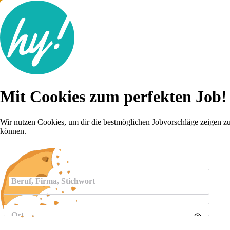
Jobsuche
Mit Cookies zum perfekten Job!
Lebenslauf
Karriere-Tipps
Inserat schalten
Wir nutzen Cookies, um dir die bestmöglichen Jobvorschläge zeigen z
können.
Anmelden
Beruf, Firma, Stichwort
Ort
Umkreis