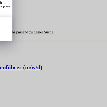
ch
unserer
hnliche Jobs passend zu deiner Suche.
enführer (m/w/d)