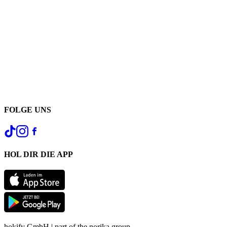
FOLGE UNS
HOL DIR DIE APP
hokify GmbH | part of the norika group