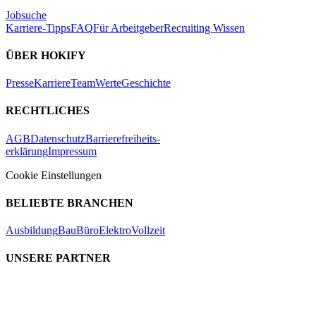
Jobsuche
Karriere-Tipps
FAQ
Für Arbeitgeber
Recruiting Wissen
ÜBER HOKIFY
Presse
Karriere
Team
Werte
Geschichte
RECHTLICHES
AGB
Datenschutz
Barrierefreiheits-
erklärung
Impressum
Cookie Einstellungen
BELIEBTE BRANCHEN
Ausbildung
Bau
Büro
Elektro
Vollzeit
UNSERE PARTNER