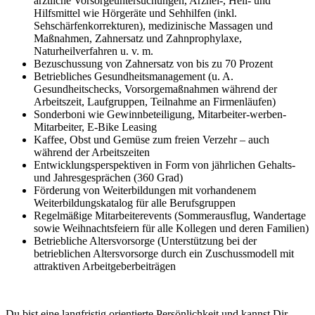
ärztliche Vorsorgeuntersuchungen, Arznei-, Heil- und
Hilfsmittel wie Hörgeräte und Sehhilfen (inkl.
Sehschärfenkorrekturen), medizinische Massagen und
Maßnahmen, Zahnersatz und Zahnprophylaxe,
Naturheilverfahren u. v. m.
Bezuschussung von Zahnersatz von bis zu 70 Prozent
Betriebliches Gesundheitsmanagement (u. A.
Gesundheitschecks, Vorsorgemaßnahmen während der
Arbeitszeit, Laufgruppen, Teilnahme an Firmenläufen)
Sonderboni wie Gewinnbeteiligung, Mitarbeiter-werben-
Mitarbeiter, E-Bike Leasing
Kaffee, Obst und Gemüse zum freien Verzehr – auch
während der Arbeitszeiten
Entwicklungsperspektiven in Form von jährlichen Gehalts-
und Jahresgesprächen (360 Grad)
Förderung von Weiterbildungen mit vorhandenem
Weiterbildungskatalog für alle Berufsgruppen
Regelmäßige Mitarbeiterevents (Sommerausflug, Wandertage
sowie Weihnachtsfeiern für alle Kollegen und deren Familien)
Betriebliche Altersvorsorge (Unterstützung bei der
betrieblichen Altersvorsorge durch ein Zuschussmodell mit
attraktiven Arbeitgeberbeiträgen
Du bist eine langfristig orientierte Persönlichkeit und kannst Dir