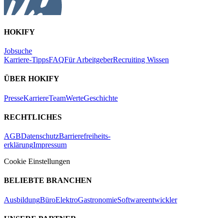
HOKIFY
Jobsuche
Karriere-Tipps
FAQ
Für Arbeitgeber
Recruiting Wissen
ÜBER HOKIFY
Presse
Karriere
Team
Werte
Geschichte
RECHTLICHES
AGB
Datenschutz
Barrierefreiheits-
erklärung
Impressum
Cookie Einstellungen
BELIEBTE BRANCHEN
Ausbildung
Büro
Elektro
Gastronomie
Softwareentwickler