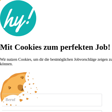
Jobsuche
Mit Cookies zum perfekten Job!
Lebenslauf
Karriere-Tipps
Inserat schalten
Wir nutzen Cookies, um dir die bestmöglichen Jobvorschläge zeigen z
können.
Anmelden
weitere
Jobs anzeigen
Beruf