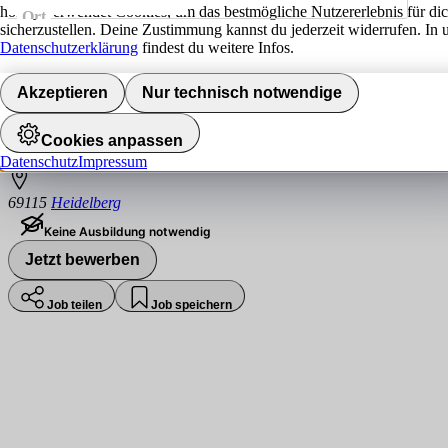
hokify verwendet Cookies, um das bestmögliche Nutzererlebnis für di
Ort
sicherzustellen. Deine Zustimmung kannst du jederzeit widerrufen. In 
Jobs finden
Datenschutzerklärung
findest du weitere Infos.
Office Mitarbeiter Sales / Vertrieb (m/w/d
Akzeptieren
Nur technisch notwendige
Schilling Roofbar GmbH & Co. KG
Cookies anpassen
Datenschutz
Impressum
69115
Heidelberg
Keine Ausbildung notwendig
Jetzt bewerben
Job teilen
Job speichern