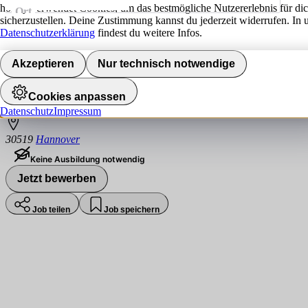
hokify verwendet Cookies, um das bestmögliche Nutzererlebnis für di
Ort
sicherzustellen. Deine Zustimmung kannst du jederzeit widerrufen. In 
Jobs finden
Datenschutzerklärung
findest du weitere Infos.
Praktikum (m/f/d) - Data & AI Engineerin
Akzeptieren
Nur technisch notwendige
Scalefree International GmbH
Cookies anpassen
Datenschutz
Impressum
30519
Hannover
Keine Ausbildung notwendig
Jetzt bewerben
Job teilen
Job speichern