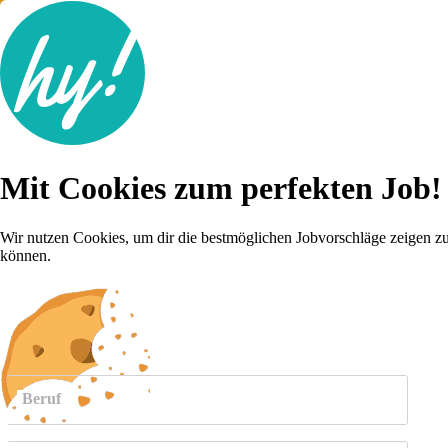
Jobsuche
Mit Cookies zum perfekten Job!
Lebenslauf
Karriere-Tipps
Inserat schalten
Wir nutzen Cookies, um dir die bestmöglichen Jobvorschläge zeigen z
können.
Anmelden
weitere
Jobs anzeigen
Beruf