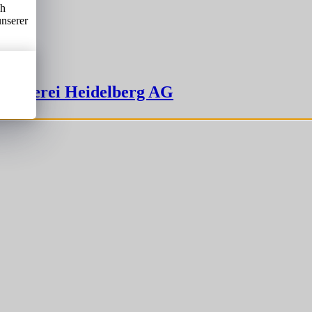
ch
unserer
rbrauerei Heidelberg AG