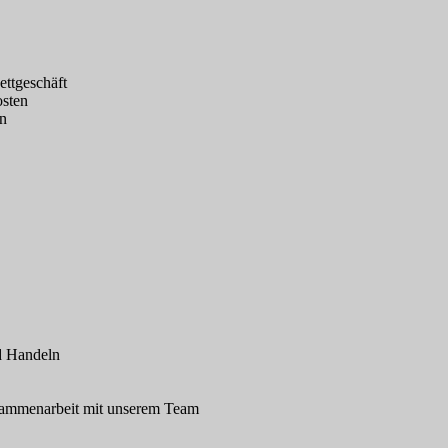
ettgeschäft
osten
en
d Handeln
usammenarbeit mit unserem Team