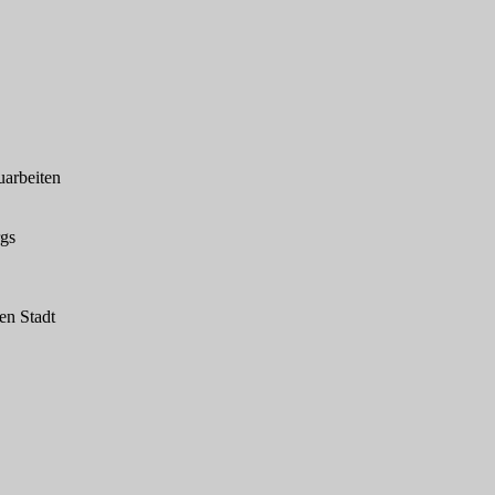
uarbeiten
rgs
en Stadt