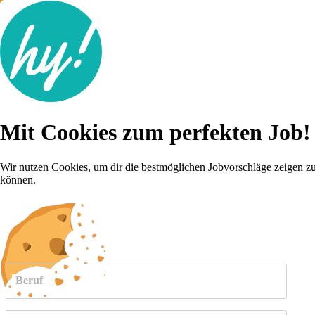
Jobsuche
Mit Cookies zum perfekten Job!
Lebenslauf
Karriere-Tipps
Inserat schalten
Wir nutzen Cookies, um dir die bestmöglichen Jobvorschläge zeigen z
können.
Anmelden
weitere
Jobs anzeigen
Beruf