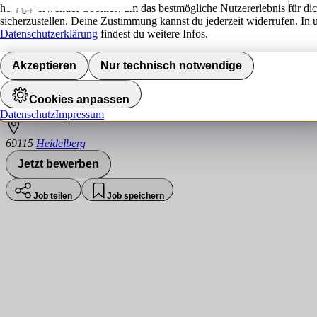
hokify verwendet Cookies, um das bestmögliche Nutzererlebnis für di
Ort
sicherzustellen. Deine Zustimmung kannst du jederzeit widerrufen. In 
Jobs finden
Datenschutzerklärung
findest du weitere Infos.
Chef de Partie (m/w/d)
Akzeptieren
Nur technisch notwendige
Weisser Bock Hotel & Restaurant / Kultu
Cookies anpassen
Datenschutz
Impressum
69115
Heidelberg
Jetzt bewerben
Job teilen
Job speichern