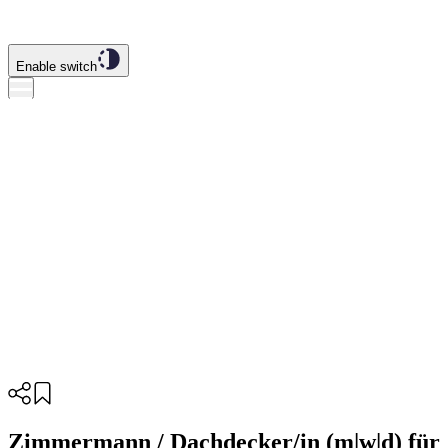
Enable switch
Zimmermann / Dachdecker/in (m|w|d) für