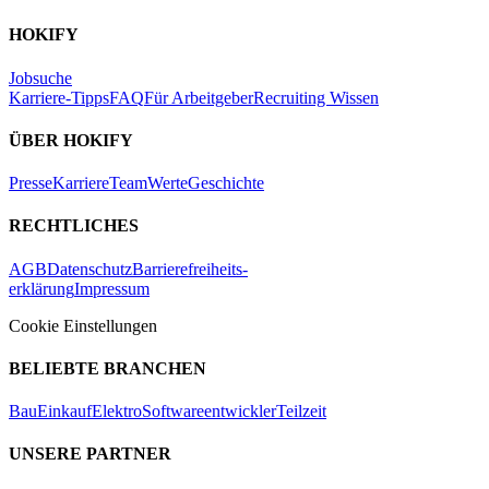
HOKIFY
Jobsuche
Karriere-Tipps
FAQ
Für Arbeitgeber
Recruiting Wissen
ÜBER HOKIFY
Presse
Karriere
Team
Werte
Geschichte
RECHTLICHES
AGB
Datenschutz
Barrierefreiheits-
erklärung
Impressum
Cookie Einstellungen
BELIEBTE BRANCHEN
Bau
Einkauf
Elektro
Softwareentwickler
Teilzeit
UNSERE PARTNER