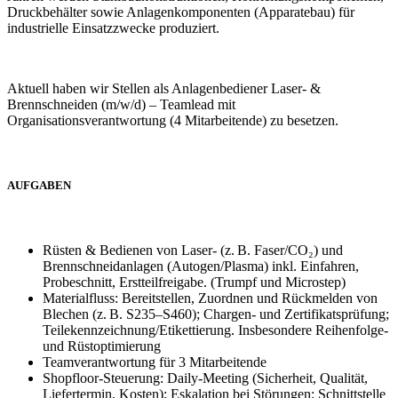
Druckbehälter sowie Anlagenkomponenten (Apparatebau) für
industrielle Einsatzzwecke produziert.
Aktuell haben wir Stellen als Anlagenbediener Laser- &
Brennschneiden (m/w/d) – Teamlead mit
Organisationsverantwortung (4 Mitarbeitende) zu besetzen.
AUFGABEN
Rüsten & Bedienen von Laser- (z. B. Faser/CO₂) und
Brennschneidanlagen (Autogen/Plasma) inkl. Einfahren,
Probeschnitt, Erstteilfreigabe. (Trumpf und Microstep)
Materialfluss: Bereitstellen, Zuordnen und Rückmelden von
Blechen (z. B. S235–S460); Chargen- und Zertifikatsprüfung;
Teilekennzeichnung/Etikettierung. Insbesondere Reihenfolge-
und Rüstoptimierung
Teamverantwortung für 3 Mitarbeitende
Shopfloor‑Steuerung: Daily‑Meeting (Sicherheit, Qualität,
Liefertermin, Kosten); Eskalation bei Störungen; Schnittstelle