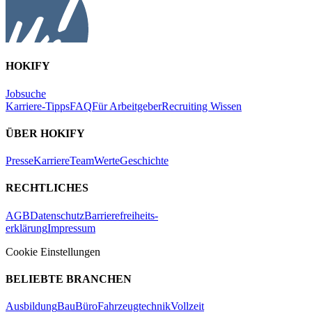
HOKIFY
Jobsuche
Karriere-Tipps
FAQ
Für Arbeitgeber
Recruiting Wissen
ÜBER HOKIFY
Presse
Karriere
Team
Werte
Geschichte
RECHTLICHES
AGB
Datenschutz
Barrierefreiheits-
erklärung
Impressum
Cookie Einstellungen
BELIEBTE BRANCHEN
Ausbildung
Bau
Büro
Fahrzeugtechnik
Vollzeit