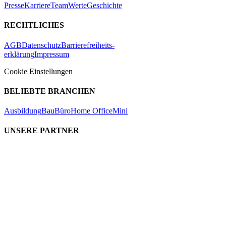
Presse
Karriere
Team
Werte
Geschichte
RECHTLICHES
AGB
Datenschutz
Barrierefreiheits-
erklärung
Impressum
Cookie Einstellungen
BELIEBTE BRANCHEN
Ausbildung
Bau
Büro
Home Office
Mini
UNSERE PARTNER