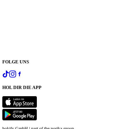
FOLGE UNS
HOL DIR DIE APP
hokify GmbH | part of the norika group