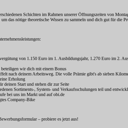
 in verschiedenen Schichten im Rahmen unserer Öffnungszeiten von Monta
 um das nötige theoretische Wissen zu sammeln und dich gut für die P
nternehmensleistungen:
gsvergütung von 1.150 Euro im 1. Ausbildungsjahr, 1.270 Euro im 2. Au
 beteiligen wir dich mit einem Bonus
affelt nach deinem Arbeitsweg. Die volle Prämie gibt's ab sieben Kilom
eine Erholung
r deinen Start und stehen dir zur Seite
enen Sortiments-, System- und Verkaufsschulungen teil und entwickle 
ufe bei uns im Markt und auf obi.de
stigtes Company-Bike
ewerbungsformular – probiere es jetzt aus!