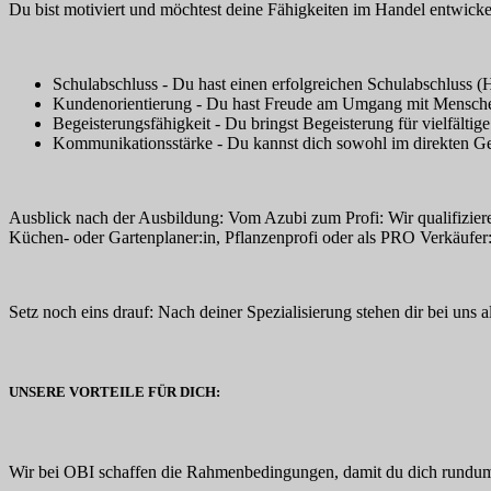
Du bist motiviert und möchtest deine Fähigkeiten im Handel entwickel
Schulabschluss - Du hast einen erfolgreichen Schulabschluss (
Kundenorientierung - Du hast Freude am Umgang mit Mensche
Begeisterungsfähigkeit - Du bringst Begeisterung für vielfälti
Kommunikationsstärke - Du kannst dich sowohl im direkten Gespr
Ausblick nach der Ausbildung: Vom Azubi zum Profi: Wir qualifiziere
Küchen- oder Gartenplaner:in, Pflanzenprofi oder als PRO Verkäufer:
Setz noch eins drauf: Nach deiner Spezialisierung stehen dir bei uns 
UNSERE VORTEILE FÜR DICH:
Wir bei OBI schaffen die Rahmenbedingungen, damit du dich rundum w