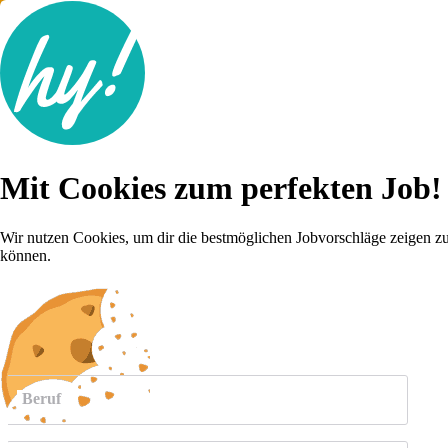
Jobsuche
Mit Cookies zum perfekten Job!
Lebenslauf
Karriere-Tipps
Inserat schalten
Wir nutzen Cookies, um dir die bestmöglichen Jobvorschläge zeigen z
können.
Anmelden
weitere
Jobs anzeigen
Beruf