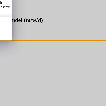
ch
unserer
zelhandel (m/w/d)