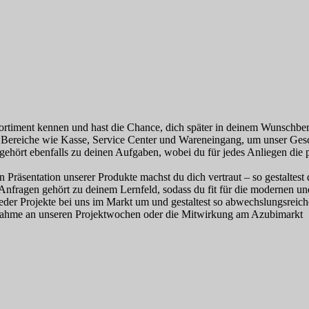
rtiment kennen und hast die Chance, dich später in deinem Wunschbere
he Bereiche wie Kasse, Service Center und Wareneingang, um unser Ges
hört ebenfalls zu deinen Aufgaben, wobei du für jedes Anliegen die p
räsentation unserer Produkte machst du dich vertraut – so gestaltest 
Anfragen gehört zu deinem Lernfeld, sodass du fit für die modernen u
der Projekte bei uns im Markt um und gestaltest so abwechslungsreich
lnahme an unseren Projektwochen oder die Mitwirkung am Azubimarkt