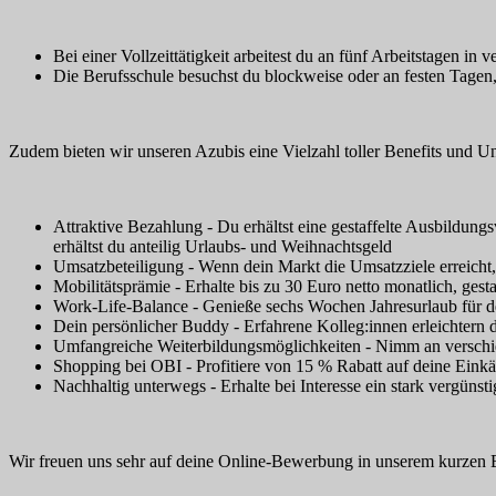
Bei einer Vollzeittätigkeit arbeitest du an fünf Arbeitstagen
Die Berufsschule besuchst du blockweise oder an festen Tagen,
Zudem bieten wir unseren Azubis eine Vielzahl toller Benefits und U
Attraktive Bezahlung - Du erhältst eine gestaffelte Ausbildun
erhältst du anteilig Urlaubs- und Weihnachtsgeld
Umsatzbeteiligung - Wenn dein Markt die Umsatzziele erreicht,
Mobilitätsprämie - Erhalte bis zu 30 Euro netto monatlich, gest
Work-Life-Balance - Genieße sechs Wochen Jahresurlaub für d
Dein persönlicher Buddy - Erfahrene Kolleg:innen erleichtern di
Umfangreiche Weiterbildungsmöglichkeiten - Nimm an verschied
Shopping bei OBI - Profitiere von 15 % Rabatt auf deine Einkä
Nachhaltig unterwegs - Erhalte bei Interesse ein stark vergün
Wir freuen uns sehr auf deine Online-Bewerbung in unserem kurzen B