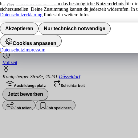
hokify verwendet Cookies, um das bestmögliche Nutzererlebnis für di
Ort
sicherzustellen. Deine Zustimmung kannst du jederzeit widerrufen. In 
Jobs finden
Datenschutzerklärung
findest du weitere Infos.
Ausbildung - Kaufmann / Kauffrau im Ein
Akzeptieren
Nur technisch notwendige
OBI
Cookies anpassen
Datenschutz
Impressum
Vollzeit
Königsberger Straße
,
40231
Düsseldorf
Ausbildungsplatz
Schichtarbeit
Jetzt bewerben
Job teilen
Job speichern