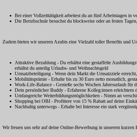
Bei einer Vollzeittätigkeit arbeitest du an fünf Arbeitstagen
Die Berufsschule besuchst du blockweise oder an festen Tagen,
Zudem bieten wir unseren Azubis eine Vielzahl toller Benefits und U
Attraktive Bezahlung - Du erhältst eine gestaffelte Ausbildun
erhältst du anteilig Urlaubs- und Weihnachtsgeld
Umsatzbeteiligung - Wenn dein Markt die Umsatzziele erreicht,
Mobilitätsprämie - Erhalte bis zu 30 Euro netto monatlich, gest
Work-Life-Balance - Genieße sechs Wochen Jahresurlaub für d
Dein persönlicher Buddy - Erfahrene Kolleg:innen erleichtern di
Umfangreiche Weiterbildungsmöglichkeiten - Nimm an verschied
Shopping bei OBI - Profitiere von 15 % Rabatt auf deine Einkä
Nachhaltig unterwegs - Erhalte bei Interesse ein stark vergün
Wir freuen uns sehr auf deine Online-Bewerbung in unserem kurzen B