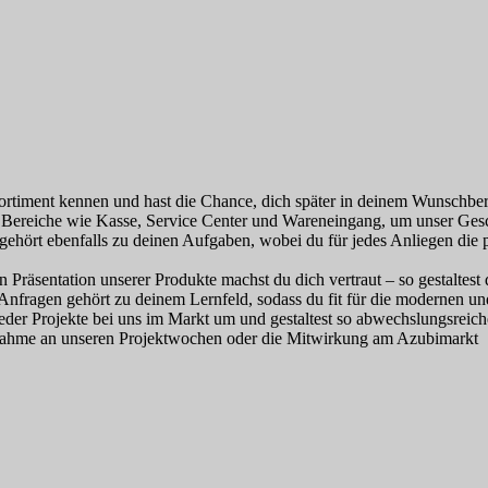
rtiment kennen und hast die Chance, dich später in deinem Wunschbere
he Bereiche wie Kasse, Service Center und Wareneingang, um unser Ges
hört ebenfalls zu deinen Aufgaben, wobei du für jedes Anliegen die p
räsentation unserer Produkte machst du dich vertraut – so gestaltest 
Anfragen gehört zu deinem Lernfeld, sodass du fit für die modernen u
der Projekte bei uns im Markt um und gestaltest so abwechslungsreich
lnahme an unseren Projektwochen oder die Mitwirkung am Azubimarkt