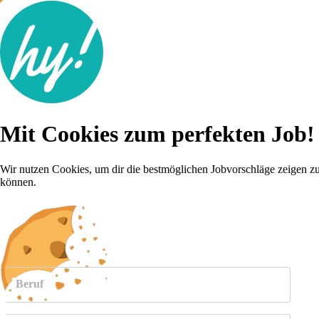
Jobsuche
Mit Cookies zum perfekten Job!
Lebenslauf
Karriere-Tipps
Inserat schalten
Wir nutzen Cookies, um dir die bestmöglichen Jobvorschläge zeigen z
können.
Anmelden
weitere
Jobs anzeigen
Beruf