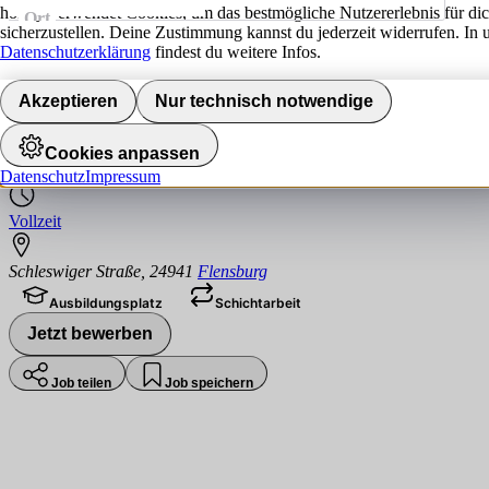
hokify verwendet Cookies, um das bestmögliche Nutzererlebnis für di
Ort
sicherzustellen. Deine Zustimmung kannst du jederzeit widerrufen. In 
Jobs finden
Datenschutzerklärung
findest du weitere Infos.
Ausbildung - Kaufmann / Kauffrau im Ein
Akzeptieren
Nur technisch notwendige
OBI
Cookies anpassen
Datenschutz
Impressum
Vollzeit
Schleswiger Straße
,
24941
Flensburg
Ausbildungsplatz
Schichtarbeit
Jetzt bewerben
Job teilen
Job speichern