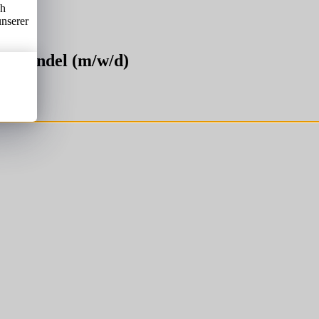
ch
unserer
zelhandel (m/w/d)