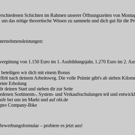
 in verschiedenen Schichten im Rahmen unserer Öffnungszeiten von Monta
 um das nötige theoretische Wissen zu sammeln und dich gut für die P
nternehmensleistungen:
gsvergütung von 1.150 Euro im 1. Ausbildungsjahr, 1.270 Euro im 2. Au
 beteiligen wir dich mit einem Bonus
affelt nach deinem Arbeitsweg. Die volle Prämie gibt's ab sieben Kilom
eine Erholung
r deinen Start und stehen dir zur Seite
enen Sortiments-, System- und Verkaufsschulungen teil und entwickle 
ufe bei uns im Markt und auf obi.de
stigtes Company-Bike
ewerbungsformular – probiere es jetzt aus!