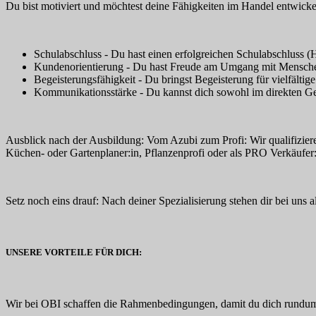
Du bist motiviert und möchtest deine Fähigkeiten im Handel entwickel
Schulabschluss - Du hast einen erfolgreichen Schulabschluss (
Kundenorientierung - Du hast Freude am Umgang mit Mensche
Begeisterungsfähigkeit - Du bringst Begeisterung für vielfälti
Kommunikationsstärke - Du kannst dich sowohl im direkten Gespr
Ausblick nach der Ausbildung: Vom Azubi zum Profi: Wir qualifiziere
Küchen- oder Gartenplaner:in, Pflanzenprofi oder als PRO Verkäufer:
Setz noch eins drauf: Nach deiner Spezialisierung stehen dir bei uns 
UNSERE VORTEILE FÜR DICH:
Wir bei OBI schaffen die Rahmenbedingungen, damit du dich rundum w