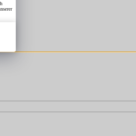
ch
unserer