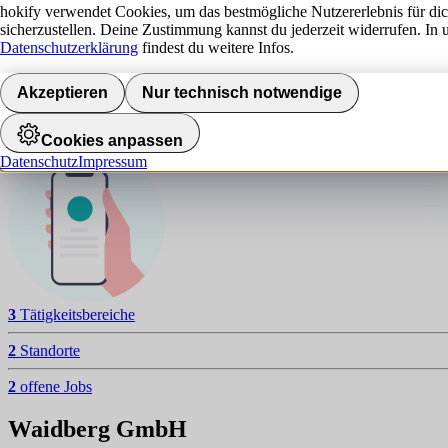
W
hokify verwendet Cookies, um das bestmögliche Nutzererlebnis für di
sicherzustellen. Deine Zustimmung kannst du jederzeit widerrufen. In 
NAVIGATION
Datenschutzerklärung
findest du weitere Infos.
Aktuelle Jobs
Akzeptieren
Nur technisch notwendige
Standorte
Jobalarm aktivieren
Cookies anpassen
Datenschutz
Impressum
3
Tätigkeitsbereiche
2
Standorte
2
offene Jobs
Waidberg GmbH