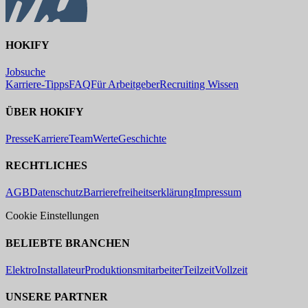
HOKIFY
Jobsuche
Karriere-Tipps
FAQ
Für Arbeitgeber
Recruiting Wissen
ÜBER HOKIFY
Presse
Karriere
Team
Werte
Geschichte
RECHTLICHES
AGB
Datenschutz
Barrierefreiheitserklärung
Impressum
Cookie Einstellungen
BELIEBTE BRANCHEN
Elektro
Installateur
Produktionsmitarbeiter
Teilzeit
Vollzeit
UNSERE PARTNER