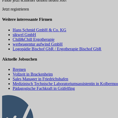
Finde jetzt schneller deinen neuen Job!
Jetzt registrieren
Weitere interessante Firmen
Hans Schmid GmbH & Co. KG
sikwel GmbH
Chill&Chill Ergotherapie
werbeagentur aufwind GmbH
Logopädie Bischof GbR / Ergotherapie Bischof GbR
Aktuelle Jobsuchen
Bremen
Vollzeit in Brackenheim
Sales Manager in Friedrichshafen
Medizinisch Technische Laboratoriumsassistentin in Kolbermo
Pädagogische Fachkraft in Gräfelfing