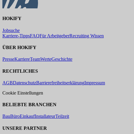
HOKIFY
Jobsuche
Karriere-Tipps
FAQ
Für Arbeitgeber
Recruiting Wissen
ÜBER HOKIFY
Presse
Karriere
Team
Werte
Geschichte
RECHTLICHES
AGB
Datenschutz
Barrierefreiheitserklärung
Impressum
Cookie Einstellungen
BELIEBTE BRANCHEN
Bau
Büro
Einkauf
Installateur
Teilzeit
UNSERE PARTNER