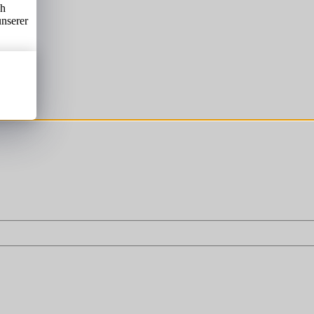
ch
unserer