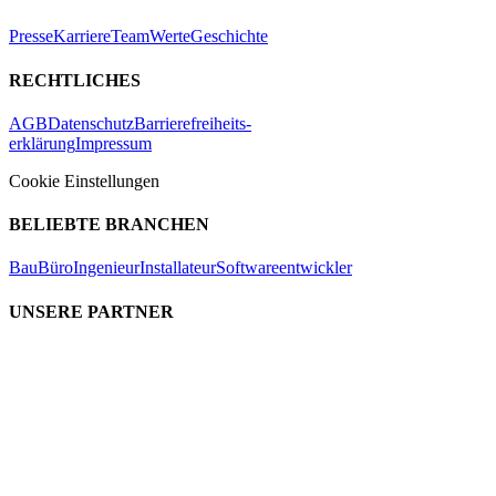
Presse
Karriere
Team
Werte
Geschichte
RECHTLICHES
AGB
Datenschutz
Barrierefreiheits-
erklärung
Impressum
Cookie Einstellungen
BELIEBTE BRANCHEN
Bau
Büro
Ingenieur
Installateur
Softwareentwickler
UNSERE PARTNER