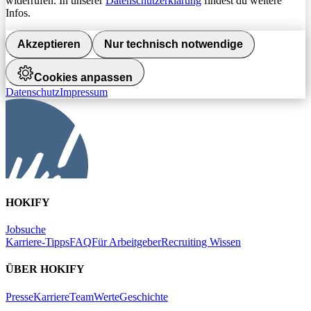
widerrufen. In unserer
Datenschutzerklärung
findest du weitere
Infos.
Akzeptieren
Nur technisch notwendige
Cookies anpassen
Datenschutz
Impressum
HOKIFY
Jobsuche
Karriere-Tipps
FAQ
Für Arbeitgeber
Recruiting Wissen
ÜBER HOKIFY
Presse
Karriere
Team
Werte
Geschichte