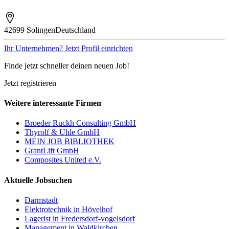
42699 Solingen
Deutschland
Ihr Unternehmen? Jetzt Profil einrichten
Finde jetzt schneller deinen neuen Job!
Jetzt registrieren
Weitere interessante Firmen
Broeder Ruckh Consulting GmbH
Thyrolf & Uhle GmbH
MEIN JOB BIBLIOTHEK
GrantLift GmbH
Composites United e.V.
Aktuelle Jobsuchen
Darmstadt
Elektrotechnik in Hövelhof
Lagerist in Fredersdorf-vogelsdorf
Management in Waldkirchen