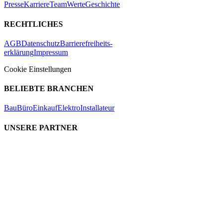
Presse
Karriere
Team
Werte
Geschichte
RECHTLICHES
AGB
Datenschutz
Barrierefreiheits-
erklärung
Impressum
Cookie Einstellungen
BELIEBTE BRANCHEN
Bau
Büro
Einkauf
Elektro
Installateur
UNSERE PARTNER