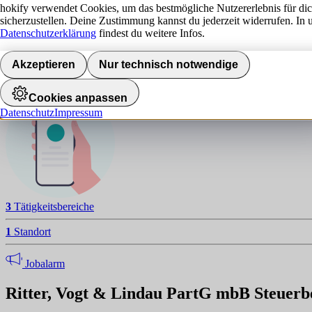
R
hokify verwendet Cookies, um das bestmögliche Nutzererlebnis für di
sicherzustellen. Deine Zustimmung kannst du jederzeit widerrufen. In 
NAVIGATION
Datenschutzerklärung
findest du weitere Infos.
Standorte
Akzeptieren
Nur technisch notwendige
Jobalarm aktivieren
Cookies anpassen
Datenschutz
Impressum
3
Tätigkeitsbereiche
1
Standort
Jobalarm
Ritter, Vogt & Lindau PartG mbB Steuerb