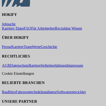
HOKIFY
Jobsuche
Karriere-Tipps
FAQ
Für Arbeitgeber
Recruiting Wissen
ÜBER HOKIFY
Presse
Karriere
Team
Werte
Geschichte
RECHTLICHES
AGB
Datenschutz
Barrierefreiheitserklärung
Impressum
Cookie Einstellungen
BELIEBTE BRANCHEN
Bau
Büro
Fahrzeugtechnik
Installateur
Softwareentwickler
UNSERE PARTNER