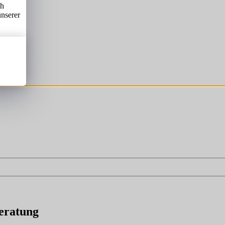
ch
unserer
eratung