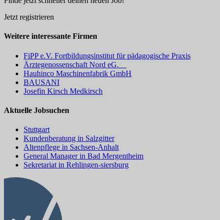
Finde jetzt schneller deinen neuen Job!
Jetzt registrieren
Weitere interessante Firmen
FiPP e.V. Fortbildungsinstitut für pädagogische Praxis
Ärztegenossenschaft Nord eG.
Hauhinco Maschinenfabrik GmbH
BAUSANI
Josefin Kirsch Medkirsch
Aktuelle Jobsuchen
Stuttgart
Kundenberatung in Salzgitter
Altenpflege in Sachsen-Anhalt
General Manager in Bad Mergentheim
Sekretariat in Rehlingen-siersburg