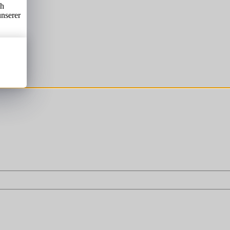
ch
unserer