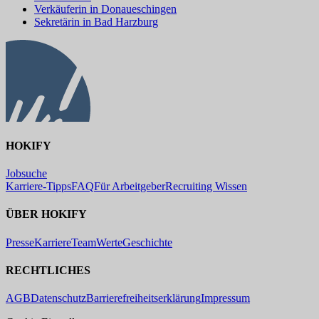
Verkäuferin in Donaueschingen
Sekretärin in Bad Harzburg
HOKIFY
Jobsuche
Karriere-Tipps
FAQ
Für Arbeitgeber
Recruiting Wissen
ÜBER HOKIFY
Presse
Karriere
Team
Werte
Geschichte
RECHTLICHES
AGB
Datenschutz
Barrierefreiheitserklärung
Impressum