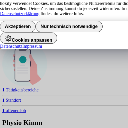
P
hokify verwendet Cookies, um das bestmögliche Nutzererlebnis für di
sicherzustellen. Deine Zustimmung kannst du jederzeit widerrufen. In 
NAVIGATION
Datenschutzerklärung
findest du weitere Infos.
Aktuelle Jobs
Akzeptieren
Nur technisch notwendige
Standorte
Jobalarm aktivieren
Cookies anpassen
Datenschutz
Impressum
1
Tätigkeitsbereiche
1
Standort
1
offener Job
Physio Kimm