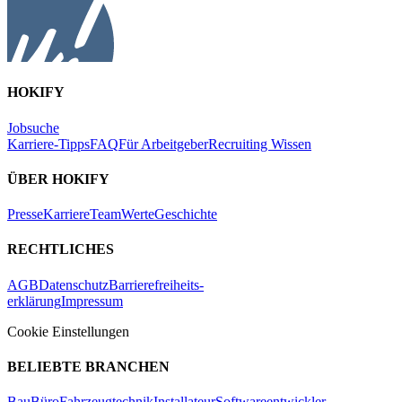
HOKIFY
Jobsuche
Karriere-Tipps
FAQ
Für Arbeitgeber
Recruiting Wissen
ÜBER HOKIFY
Presse
Karriere
Team
Werte
Geschichte
RECHTLICHES
AGB
Datenschutz
Barrierefreiheits-
erklärung
Impressum
Cookie Einstellungen
BELIEBTE BRANCHEN
Bau
Büro
Fahrzeugtechnik
Installateur
Softwareentwickler