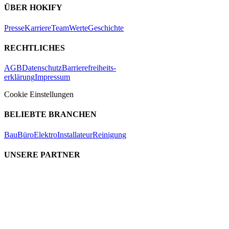
ÜBER HOKIFY
Presse
Karriere
Team
Werte
Geschichte
RECHTLICHES
AGB
Datenschutz
Barrierefreiheits-
erklärung
Impressum
Cookie Einstellungen
BELIEBTE BRANCHEN
Bau
Büro
Elektro
Installateur
Reinigung
UNSERE PARTNER