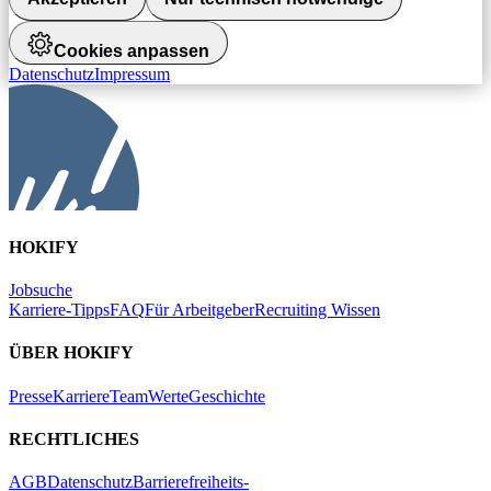
Cookies anpassen
Datenschutz
Impressum
HOKIFY
Jobsuche
Karriere-Tipps
FAQ
Für Arbeitgeber
Recruiting Wissen
ÜBER HOKIFY
Presse
Karriere
Team
Werte
Geschichte
RECHTLICHES
AGB
Datenschutz
Barrierefreiheits-