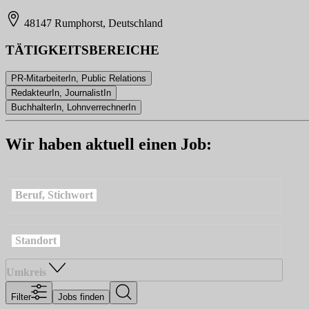
48147 Rumphorst, Deutschland
TÄTIGKEITSBEREICHE
PR-MitarbeiterIn, Public Relations
RedakteurIn, JournalistIn
BuchhalterIn, LohnverrechnerIn
Wir haben aktuell einen Job:
Beruf, Stichwort
Standort
Umkreis
Filter
Jobs finden