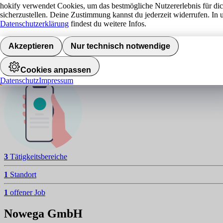
N
hokify verwendet Cookies, um das bestmögliche Nutzererlebnis für di
sicherzustellen. Deine Zustimmung kannst du jederzeit widerrufen. In 
NAVIGATION
Datenschutzerklärung
findest du weitere Infos.
Aktuelle Jobs
Akzeptieren
Nur technisch notwendige
Standorte
Jobalarm aktivieren
Cookies anpassen
Datenschutz
Impressum
3
Tätigkeitsbereiche
1
Standort
1
offener Job
Nowega GmbH