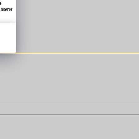
ch
unserer