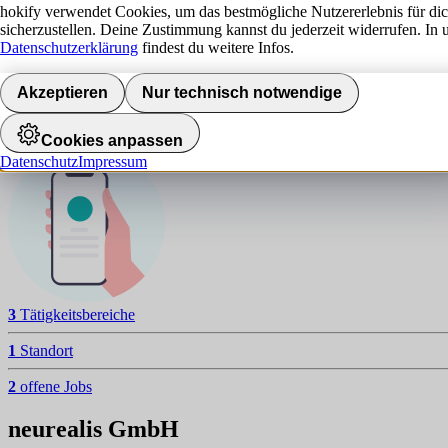
n
hokify verwendet Cookies, um das bestmögliche Nutzererlebnis für di
sicherzustellen. Deine Zustimmung kannst du jederzeit widerrufen. In 
NAVIGATION
Datenschutzerklärung
findest du weitere Infos.
Aktuelle Jobs
Akzeptieren
Nur technisch notwendige
Standorte
Jobalarm aktivieren
Cookies anpassen
Datenschutz
Impressum
3
Tätigkeitsbereiche
1
Standort
2
offene Jobs
neurealis GmbH