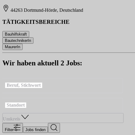
44263 Dortmund-Hörde, Deutschland
TÄTIGKEITSBEREICHE
Bauhilfskraft
BautechnikerIn
MaurerIn
Wir haben aktuell 2 Jobs:
Beruf, Stichwort
Standort
Umkreis
Filter
Jobs finden