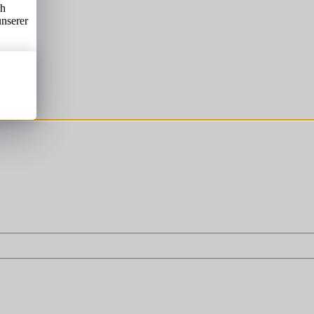
ch
unserer