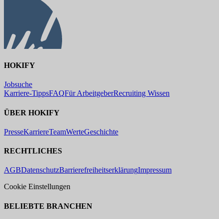
HOKIFY
Jobsuche
Karriere-Tipps
FAQ
Für Arbeitgeber
Recruiting Wissen
ÜBER HOKIFY
Presse
Karriere
Team
Werte
Geschichte
RECHTLICHES
AGB
Datenschutz
Barrierefreiheitserklärung
Impressum
Cookie Einstellungen
BELIEBTE BRANCHEN