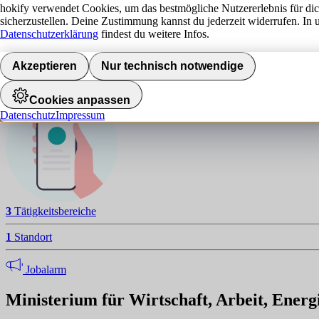
M
hokify verwendet Cookies, um das bestmögliche Nutzererlebnis für di
sicherzustellen. Deine Zustimmung kannst du jederzeit widerrufen. In 
NAVIGATION
Datenschutzerklärung
findest du weitere Infos.
Standorte
Akzeptieren
Nur technisch notwendige
Jobalarm aktivieren
Cookies anpassen
Datenschutz
Impressum
3
Tätigkeitsbereiche
1
Standort
Jobalarm
Ministerium für Wirtschaft, Arbeit, Ener