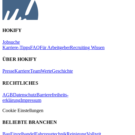
HOKIFY
Jobsuche
Karriere-Tipps
FAQ
Für Arbeitgeber
Recruiting Wissen
ÜBER HOKIFY
Presse
Karriere
Team
Werte
Geschichte
RECHTLICHES
AGB
Datenschutz
Barrierefreiheits-
erklärung
Impressum
Cookie Einstellungen
BELIEBTE BRANCHEN
Bau
Einzelhandel
Fahrzeugtechnik
Reinigung
Vollzeit