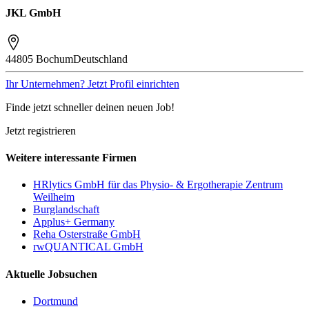
JKL GmbH
44805 Bochum
Deutschland
Ihr Unternehmen? Jetzt Profil einrichten
Finde jetzt schneller deinen neuen Job!
Jetzt registrieren
Weitere interessante Firmen
HRlytics GmbH für das Physio- & Ergotherapie Zentrum
Weilheim
Burglandschaft
Applus+ Germany
Reha Osterstraße GmbH
rwQUANTICAL GmbH
Aktuelle Jobsuchen
Dortmund