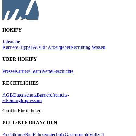
HOKIFY
Jobsuche
Karriere-Tipps
FAQ
Für Arbeitgeber
Recruiting Wissen
ÜBER HOKIFY
Presse
Karriere
Team
Werte
Geschichte
RECHTLICHES
AGB
Datenschutz
Barrierefreiheits-
erklärung
Impressum
Cookie Einstellungen
BELIEBTE BRANCHEN
Ausbildung
Bau
Fahrzeugtechnik
Gastronomie
Vollzeit