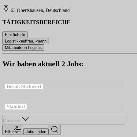
63 Obertshausen, Deutschland
TÄTIGKEITSBEREICHE
EinkäuferIn
Logistikkauffrau, -mann
MitarbeiterIn Logistik
Wir haben aktuell 2 Jobs:
Beruf, Stichwort
Standort
Umkreis
Filter
Jobs finden