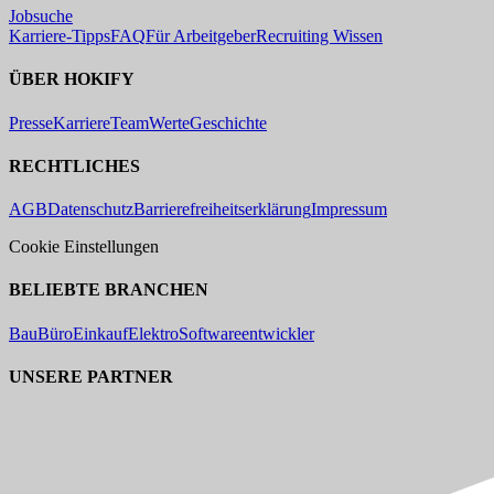
Jobsuche
Karriere-Tipps
FAQ
Für Arbeitgeber
Recruiting Wissen
ÜBER HOKIFY
Presse
Karriere
Team
Werte
Geschichte
RECHTLICHES
AGB
Datenschutz
Barrierefreiheitserklärung
Impressum
Cookie Einstellungen
BELIEBTE BRANCHEN
Bau
Büro
Einkauf
Elektro
Softwareentwickler
UNSERE PARTNER