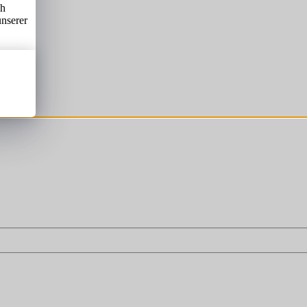
ch
unserer