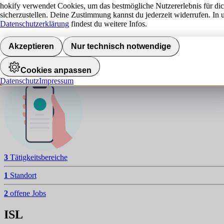
I
hokify verwendet Cookies, um das bestmögliche Nutzererlebnis für di
sicherzustellen. Deine Zustimmung kannst du jederzeit widerrufen. In 
NAVIGATION
Datenschutzerklärung
findest du weitere Infos.
Aktuelle Jobs
Akzeptieren
Nur technisch notwendige
Standorte
Jobalarm aktivieren
Cookies anpassen
Datenschutz
Impressum
3
Tätigkeitsbereiche
1
Standort
2
offene Jobs
ISL