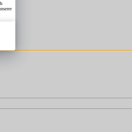
ch
unserer