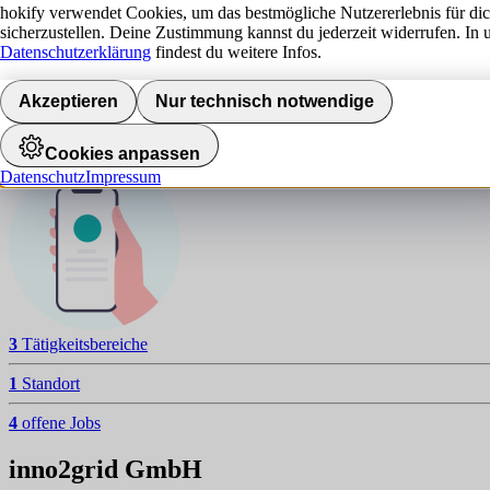
i
hokify verwendet Cookies, um das bestmögliche Nutzererlebnis für di
sicherzustellen. Deine Zustimmung kannst du jederzeit widerrufen. In 
NAVIGATION
Datenschutzerklärung
findest du weitere Infos.
Aktuelle Jobs
Akzeptieren
Nur technisch notwendige
Standorte
Jobalarm aktivieren
Cookies anpassen
Datenschutz
Impressum
3
Tätigkeitsbereiche
1
Standort
4
offene Jobs
inno2grid GmbH