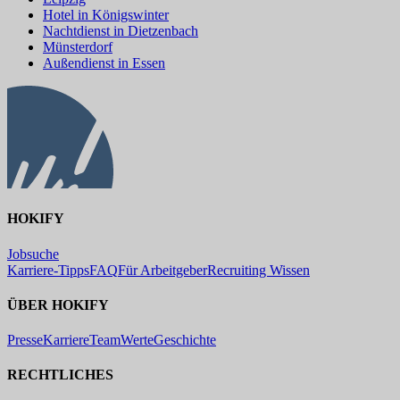
Hotel in Königswinter
Nachtdienst in Dietzenbach
Münsterdorf
Außendienst in Essen
HOKIFY
Jobsuche
Karriere-Tipps
FAQ
Für Arbeitgeber
Recruiting Wissen
ÜBER HOKIFY
Presse
Karriere
Team
Werte
Geschichte
RECHTLICHES