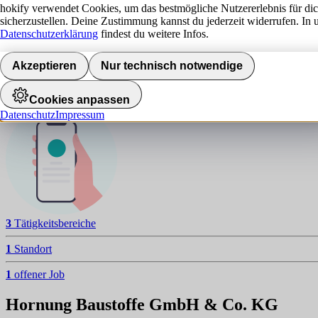
H
hokify verwendet Cookies, um das bestmögliche Nutzererlebnis für di
sicherzustellen. Deine Zustimmung kannst du jederzeit widerrufen. In 
NAVIGATION
Datenschutzerklärung
findest du weitere Infos.
Aktuelle Jobs
Akzeptieren
Nur technisch notwendige
Standorte
Jobalarm aktivieren
Cookies anpassen
Datenschutz
Impressum
3
Tätigkeitsbereiche
1
Standort
1
offener Job
Hornung Baustoffe GmbH & Co. KG