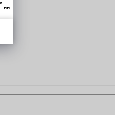
ch
unserer