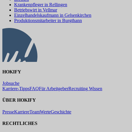
Krankenpfleger in Rellingen
Betriebswirt in Vellmar
Einzelhandelskaufmann in Gelsenkirchen
Produktionsmitarbeiter in Burgthann
HOKIFY
Jobsuche
Karriere-Tipps
FAQ
Für Arbeitgeber
Recruiting Wissen
ÜBER HOKIFY
Presse
Karriere
Team
Werte
Geschichte
RECHTLICHES