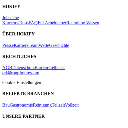
HOKIFY
Jobsuche
Karriere-Tipps
FAQ
Für Arbeitgeber
Recruiting Wissen
ÜBER HOKIFY
Presse
Karriere
Team
Werte
Geschichte
RECHTLICHES
AGB
Datenschutz
Barrierefreiheits-
erklärung
Impressum
Cookie Einstellungen
BELIEBTE BRANCHEN
Bau
Gastronomie
Reinigung
Teilzeit
Vollzeit
UNSERE PARTNER