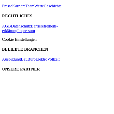
Presse
Karriere
Team
Werte
Geschichte
RECHTLICHES
AGB
Datenschutz
Barrierefreiheits-
erklärung
Impressum
Cookie Einstellungen
BELIEBTE BRANCHEN
Ausbildung
Bau
Büro
Elektro
Vollzeit
UNSERE PARTNER