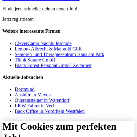
Finde jetzt schneller deinen neuen Job!
Jetzt registrieren
Weitere interessante Firmen
CleverCamp Nachhilfeschule
Lemon- Albrecht & Mangold GbR
Senioren- und Therapiezentrum Haus am Park
Think Square GmbH
Black Forest-Personal GmbH Zeitarbeit
Aktuelle Jobsuchen
Dortmund
Aushilfe in Mayen
Quereinsteiger in Warendorf
LKW Fahrer in Verl
Back Office in Nordrhein-Westfalen
Mit Cookies zum perfekten