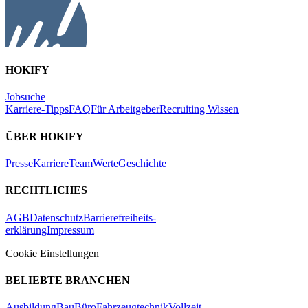
HOKIFY
Jobsuche
Karriere-Tipps
FAQ
Für Arbeitgeber
Recruiting Wissen
ÜBER HOKIFY
Presse
Karriere
Team
Werte
Geschichte
RECHTLICHES
AGB
Datenschutz
Barrierefreiheits-
erklärung
Impressum
Cookie Einstellungen
BELIEBTE BRANCHEN
Ausbildung
Bau
Büro
Fahrzeugtechnik
Vollzeit