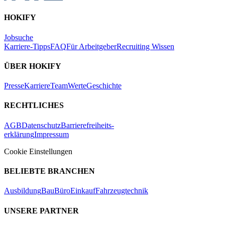
HOKIFY
Jobsuche
Karriere-Tipps
FAQ
Für Arbeitgeber
Recruiting Wissen
ÜBER HOKIFY
Presse
Karriere
Team
Werte
Geschichte
RECHTLICHES
AGB
Datenschutz
Barrierefreiheits-
erklärung
Impressum
Cookie Einstellungen
BELIEBTE BRANCHEN
Ausbildung
Bau
Büro
Einkauf
Fahrzeugtechnik
UNSERE PARTNER