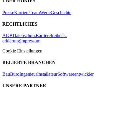
ÜBER HOKIFY
Presse
Karriere
Team
Werte
Geschichte
RECHTLICHES
AGB
Datenschutz
Barrierefreiheits-
erklärung
Impressum
Cookie Einstellungen
BELIEBTE BRANCHEN
Bau
Büro
Ingenieur
Installateur
Softwareentwickler
UNSERE PARTNER