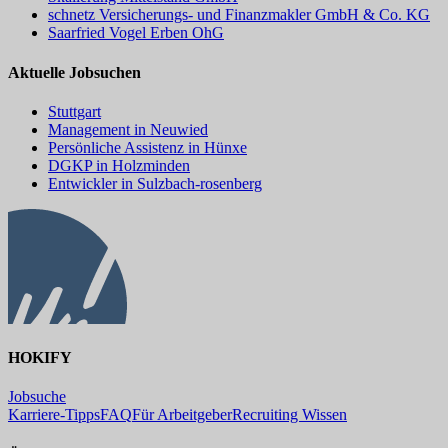
schnetz Versicherungs- und Finanzmakler GmbH & Co. KG
Saarfried Vogel Erben OhG
Aktuelle Jobsuchen
Stuttgart
Management in Neuwied
Persönliche Assistenz in Hünxe
DGKP in Holzminden
Entwickler in Sulzbach-rosenberg
HOKIFY
Jobsuche
Karriere-Tipps
FAQ
Für Arbeitgeber
Recruiting Wissen