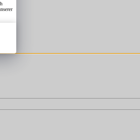
ch
unserer