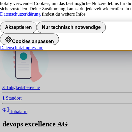
d
hokify verwendet Cookies, um das bestmögliche Nutzererlebnis für di
sicherzustellen. Deine Zustimmung kannst du jederzeit widerrufen. In 
NAVIGATION
Datenschutzerklärung
findest du weitere Infos.
Standorte
Akzeptieren
Nur technisch notwendige
Jobalarm aktivieren
Cookies anpassen
Datenschutz
Impressum
3
Tätigkeitsbereiche
1
Standort
Jobalarm
devops excellence AG