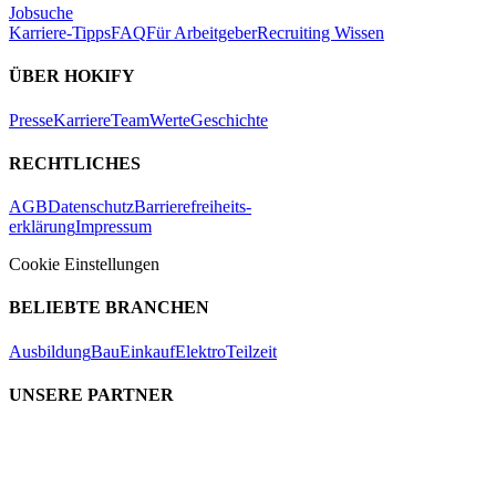
Jobsuche
Karriere-Tipps
FAQ
Für Arbeitgeber
Recruiting Wissen
ÜBER HOKIFY
Presse
Karriere
Team
Werte
Geschichte
RECHTLICHES
AGB
Datenschutz
Barrierefreiheits-
erklärung
Impressum
Cookie Einstellungen
BELIEBTE BRANCHEN
Ausbildung
Bau
Einkauf
Elektro
Teilzeit
UNSERE PARTNER