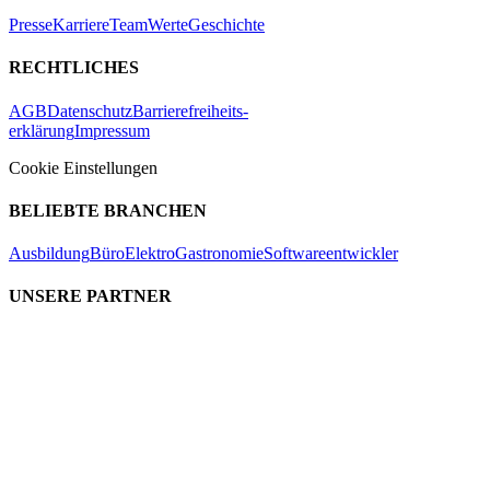
Presse
Karriere
Team
Werte
Geschichte
RECHTLICHES
AGB
Datenschutz
Barrierefreiheits-
erklärung
Impressum
Cookie Einstellungen
BELIEBTE BRANCHEN
Ausbildung
Büro
Elektro
Gastronomie
Softwareentwickler
UNSERE PARTNER