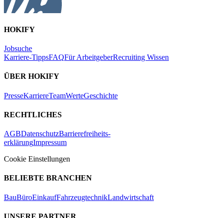
HOKIFY
Jobsuche
Karriere-Tipps
FAQ
Für Arbeitgeber
Recruiting Wissen
ÜBER HOKIFY
Presse
Karriere
Team
Werte
Geschichte
RECHTLICHES
AGB
Datenschutz
Barrierefreiheits-
erklärung
Impressum
Cookie Einstellungen
BELIEBTE BRANCHEN
Bau
Büro
Einkauf
Fahrzeugtechnik
Landwirtschaft
UNSERE PARTNER