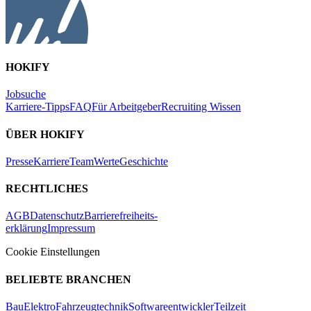
HOKIFY
Jobsuche
Karriere-Tipps
FAQ
Für Arbeitgeber
Recruiting Wissen
ÜBER HOKIFY
Presse
Karriere
Team
Werte
Geschichte
RECHTLICHES
AGB
Datenschutz
Barrierefreiheits-
erklärung
Impressum
Cookie Einstellungen
BELIEBTE BRANCHEN
Bau
Elektro
Fahrzeugtechnik
Softwareentwickler
Teilzeit