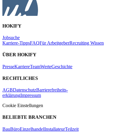
HOKIFY
Jobsuche
Karriere-Tipps
FAQ
Für Arbeitgeber
Recruiting Wissen
ÜBER HOKIFY
Presse
Karriere
Team
Werte
Geschichte
RECHTLICHES
AGB
Datenschutz
Barrierefreiheits-
erklärung
Impressum
Cookie Einstellungen
BELIEBTE BRANCHEN
Bau
Büro
Einzelhandel
Installateur
Teilzeit