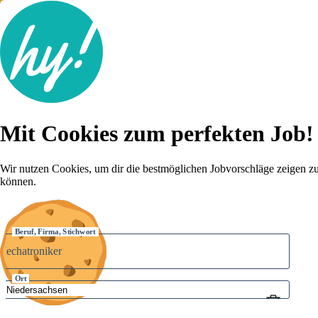
Jobsuche
Mit Cookies zum perfekten Job!
Lebenslauf
Karriere-Tipps
Inserat schalten
Wir nutzen Cookies, um dir die bestmöglichen Jobvorschläge zeigen z
können.
Anmelden
Beruf, Firma, Stichwort
Ort
Umkreis