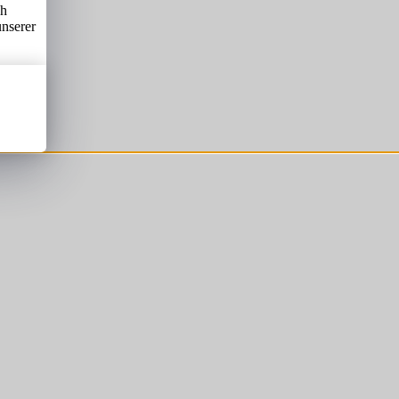
ch
unserer